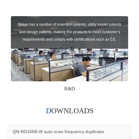
Qinuo has a number of invention patents, utility model patents
and design patents, making the products to meet customer’s
requirements and comply with certifications such as CE,
RoHS,WEEE, EN16005,FCC, IC etc.
R&D
DOWNLOADS
Qinuo audited and certified by ISO9001:2015, IATF16949:2016
quality management system and ISO14001:2015 environmental
management system.
QN-RD166B-W auto scan frequency duplicator