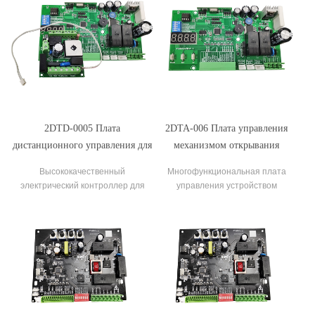
2DTD-0005 Плата
2DTA-006 Плата управления
дистанционного управления для
механизмом открывания
автоматического открывания
раздвижных ворот Контроллер
Высококачественный
Многофункциональная плата
разъездных ворот
раздвижных ворот
электрический контроллер для
управления устройством
раздвижных ворот AC200-260V
открывания раздвижных ворот с
50/60 Гц Плата управления
медленной остановкой Плата
приводом для раздвижных ворот
управления устройством
Контроллер для раздвижных ворот.
открывания раздвижных ворот
Плата управления печатной
платой ворот для операторов
раздвижных ворот.