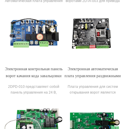
Автоматическая плата управления
воротами 2DTA-003 для привода
раздвижной дверью QN-DSDC001
откатных ворот.
Электронная контрольная панель
Электронная автоматическая
ворот качания кода завальцовки
плата управления раздвижными
доски управления с монтажными
воротами переменного тока для
2DPD-010 представляет собой
Плата управления для систем
платами ПКБ АК 220В
раздвижных ворот
панель управления на 24 В,
открывания ворот является
подходящую для использования с
ключевым компонентом,
редукторными двигателями на 24 В
обеспечивающим доступ и другие
постоянного тока и
функции. Он соединяет
двустворчатыми распашными
электрические части устройства
воротами.
открывания ворот, обеспечивая
механическое открытие, закрытие,