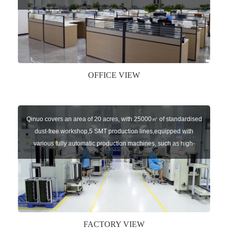
sensors of automatic door, control system of door and gate, car
key remote, auto parts etc. The company currently has four
independent brands: U-CONTROL, U-SENSORS, U-
AUTOGATES and U-AUTOKEYS.
OFFICE VIEW
Qinuo covers an area of 20 acres, with 25000㎡ of standardised
dust-free workshop,5 SMT production lines,equipped with
various fully automatic production machines, such as high-
speed chip mounter,welding robots, and automatic screw
machines etc.
FACTORY VIEW