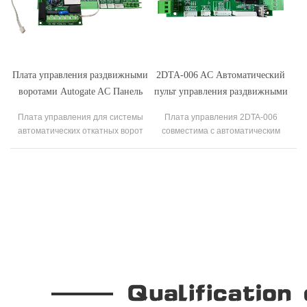
нажатие кнопки и многое другое.
Плата управления раздвижными
2DTA-006 AC Автоматический
воротами Autogate AC Панель
пульт управления раздвижными
PCB Автоматический контроллер
воротами для открывателя ворот
Плата управления для системы
Плата управления 2DTA-006
ворот
автоматических откатных ворот
совместима с автоматическим
AC230V
приводом откатных ворот.
Our Company