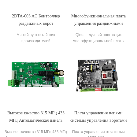
2DTA-003 AC Контроллер
Многофункциональная плата
раздвижных ворот
управления раздвижными
Автоматическая плата
воротами с плавающим кодом
Мягкий пуск китайских
Qinuo - лучший поставщик
управления раздвижными
315 МГц 433 МГц
производителей
многофункциональной платы
воротами для открывателя ворот
управления раздвижными
воротами 315 МГц 433 МГц с
плавающим кодом, мы поставляем
плату управления
автоматическими воротами для
продажи.
Высокое качество 315 МГц 433
Плата управления цепями
МГц Автоматическая панель
системы управления воротами
управления раздвижной дверью
для открывателя раздвижных
Высокое качество 315 МГц 433 МГц
Плата управления откатными
ворот