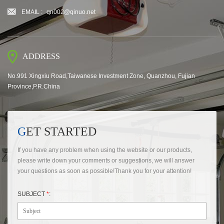
EMAIL :
qn002@qinuo.net
ADDRESS
No.991 Xingxiu Road,Taiwanese Investment Zone, Quanzhou, Fujian
Province,P.R.China
GET STARTED
If you have any problem when using the website or our products,
please write down your comments or suggestions, we will answer
your questions as soon as possible!Thank you for your attention!
SUBJECT
*
: