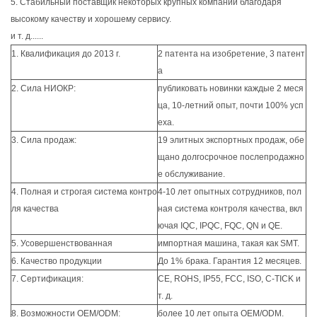
5. Стабильный поставщик некоторых крупных компаний благодаря
высокому качеству и хорошему сервису.
и т. д......
1. Квалификация до 2013 г.
2 патента на изобретение, 3 патент
а
2. Сила НИОКР:
публиковать новинки каждые 2 меся
ца, 10-летний опыт, почти 100% усп
еха.
3. Сила продаж:
19 элитных экспортных продаж, обе
щано долгосрочное послепродажно
е обслуживание.
4. Полная и строгая система контро
4-10 лет опытных сотрудников, пол
ля качества
ная система контроля качества, вкл
ючая IQC, IPQC, FQC, QN и QE.
5. Усовершенствованная
импортная машина, такая как SMT.
6. Качество продукции
До 1% брака. Гарантия 12 месяцев.
7. Сертификация:
CE, ROHS, IP55, FCC, ISO, C-TICK и
т. д.
8. Возможности OEM/ODM:
более 10 лет опыта OEM/ODM.