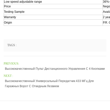
Low speed adjustable range
36%
Price
Nego
Testing Sample
Avail
Warranty
2 yea
Origin
P.R. 
TAGS :
PREVIOUS:
Высококачественный Пульт Дистанционного Управления С 4 Кнопками
NEXT :
Высококачественный Универсальный Передатчик 433 МГц Для
Гаражных Ворот С Откидным Лезвием