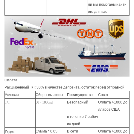
ли мы помогаем найти
его для вас
Оплата:
Расширенный T/T: 30% в качестве депозита, остаток перед отправкой
Условия
Сборы вычтены
Преимущество
Совет
T/T
30 - 100usd
Безопасный
Оплата >1000 до
лларов США
в течение 7 рабоч
их дней
Paypal
Сумма * 0,05
В сети
Оплата >1000 до