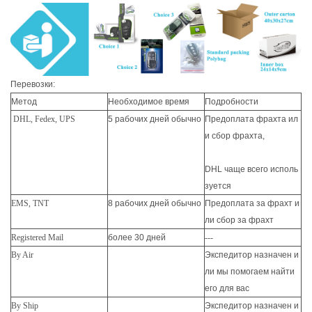
Перевозки:
Метод
Необходимое время
Подробности
DHL, Fedex, UPS
5 рабочих дней обычно
Предоплата фрахта ил
и сбор фрахта,
DHL чаще всего исполь
зуется
EMS, TNT
8 рабочих дней обычно
Предоплата за фрахт и
ли сбор за фрахт
Registered Mail
более 30 дней
---
By Air
Экспедитор назначен и
ли мы помогаем найти
его для вас
By Ship
Экспедитор назначен и