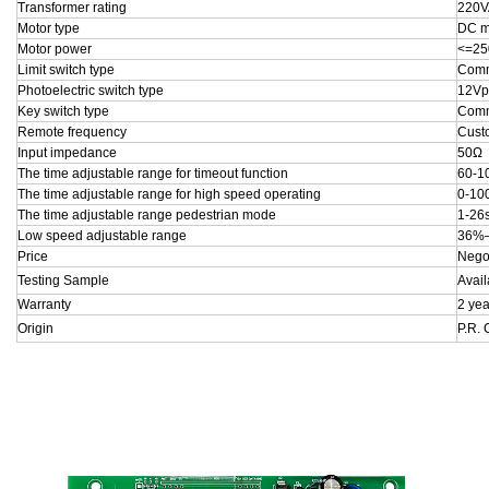
Transformer rating
220V
Motor type
DC m
Motor power
<=2
Limit switch type
Com
Photoelectric switch type
12Vp
Key switch type
Com
Remote frequency
Cust
Input impedance
50Ω
The time adjustable range for timeout function
60-1
The time adjustable range for high speed operating
0-10
The time adjustable range pedestrian mode
1-26
Low speed adjustable range
36%
Price
Nego
Testing Sample
Avail
Warranty
2 yea
Origin
P.R. 