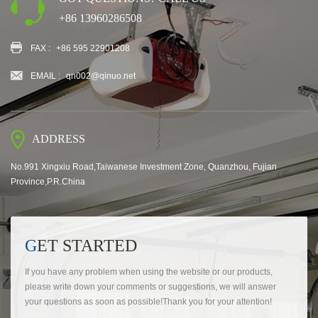
+86 13960286508
FAX :
+86 595 22901208
EMAIL :
qn002@qinuo.net
ADDRESS
No.991 Xingxiu Road,Taiwanese Investment Zone, Quanzhou, Fujian
Province,P.R.China
GET STARTED
If you have any problem when using the website or our products,
please write down your comments or suggestions, we will answer
your questions as soon as possible!Thank you for your attention!