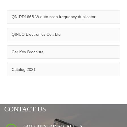
Qinuo audited and certified by ISO9001:2015, IATF16949:2016
quality management system and ISO14001:2015 environmental
management system.
QN-RD166B-W auto scan frequency duplicator
QINUO Electronics Co., Ltd
Car Key Brochure
CERTIFICATION
Catalog 2021
CONTACT US
GOT QUESTIONS? CALL US