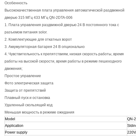
Особенность
Высококачественная плата управления автоматической раздвижной
дверью 315 МГц 433 МГц QN-2DTA-006
1. Плата управления раздвижной дверью 24 В постоянного тока с
разъемом питания solor.
2. Комплектующие для откатных ворот
3. Аккумуляторная батарея 24 В опционально
4. Чувствительность к препятствиям, низкая скорость работы, время
работы на высокой скорости, время работы в режиме пешеходного
движения;
Простое управление
Фото электрическая защита
Защита от препятствий
Плавный пуск и остановка
Удаленный скользящий код
Меньшая мощность в режиме ожидания
Model
QN-2
Application
Sldi
Power supply
220V