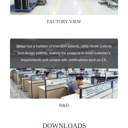
FACTORY VIEW
Qinuo has a number of invention patents, utility model patents
and design patents, making the products to meet customer’s
requirements and comply with certifications such as CE,
RoHS,WEEE, EN16005,FCC, IC etc.
R&D
DOWNLOADS