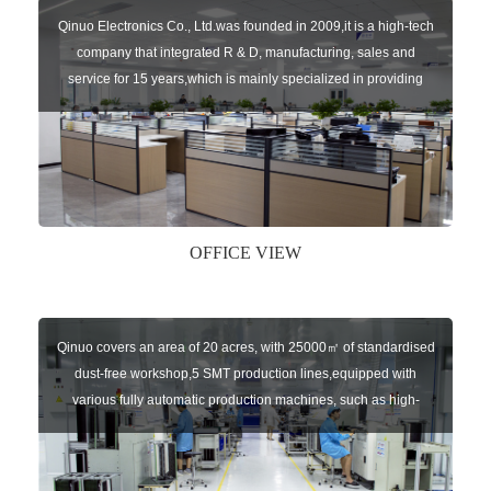
Qinuo Electronics Co., Ltd.was founded in 2009,it is a high-tech
company that integrated R & D, manufacturing, sales and
service for 15 years,which is mainly specialized in providing
sensors of automatic door, control system of door and gate, car
key remote, auto parts etc. The company currently has four
independent brands: U-CONTROL, U-SENSORS, U-
AUTOGATES and U-AUTOKEYS.
OFFICE VIEW
Qinuo covers an area of 20 acres, with 25000㎡ of standardised
dust-free workshop,5 SMT production lines,equipped with
various fully automatic production machines, such as high-
speed chip mounter,welding robots, and automatic screw
machines etc.