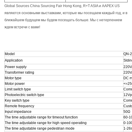
Global Sources China Sourcing Fair Hong Kong, R+T ASIA и AAPEX US
являются основными выставками, которые мы посещаем каждый год, и в
ближайшем будущем мы будем посещать больше. Мы с нетерпением
ждем встречи с вами!
Model
QN-2
Application
Sldi
Power supply
220V
Transformer rating
220V
Motor type
DC m
Motor power
<=2
Limit switch type
Com
Photoelectric switch type
12Vp
Key switch type
Com
Remote frequency
Cust
Input impedance
50Ω
The time adjustable range for timeout function
60-1
The time adjustable range for high speed operating
0-10
The time adjustable range pedestrian mode
1-26