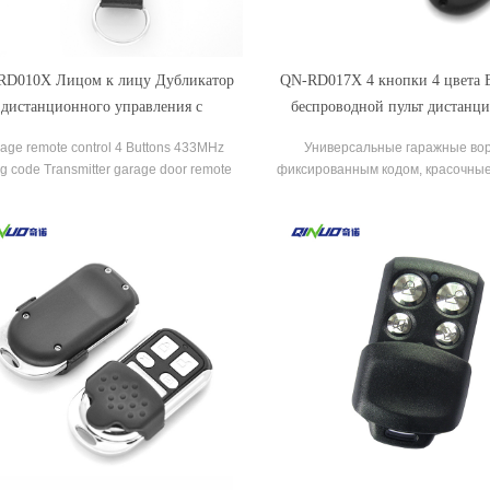
RD010X Лицом к лицу Дубликатор
QN-RD017X 4 кнопки 4 цвета 
дистанционного управления с
беспроводной пульт дистанц
фиксированным кодом для
управления с фиксированным к
age remote control 4 Buttons 433MHz
Универсальные гаражные вор
автоматических ворот
гаражных ворот
ing code Transmitter garage door remote
фиксированным кодом, красочные 
control gate controller key fob
металлическая крышка, радиоч
управление.