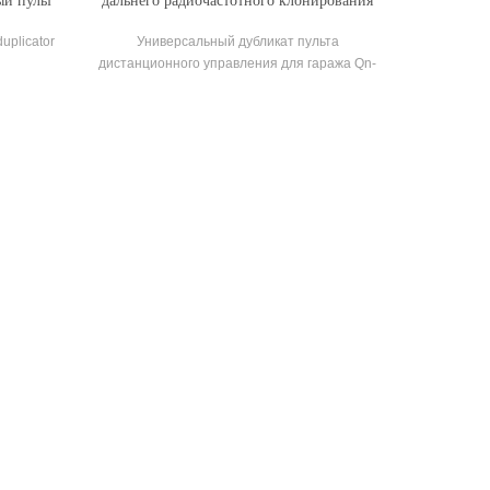
ый пульт
дальнего радиочастотного клонирования
ия с
дистанционного управления
uplicator
Универсальный дубликат пульта
частотой
дистанционного управления для гаража Qn-
Rd286X Копирование лицом к лицу