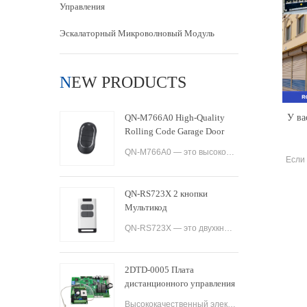
Управления
Эскалаторный Микроволновый Модуль
NEW PRODUCTS
QN-M766A0 High-Quality
У ва
Rolling Code Garage Door
Remote Control
QN-M766A0 — это высококачественный пульт дистанционного управления гаражными воротами с плавающим кодом, разработанный для простоты использования и удобства. Он оснащен передовой технологией, обеспечивающей максимальную безопасность и надежность, а также
Если 
деп
QN-RS723X 2 кнопки
за
Мультикод
кот
QN-RS723X — это двухкнопочный пульт дистанционного управления, предназначенный для использования с автоматическими гаражными воротами и воротами. Он предлагает ряд функций, которые делают его универсальным и надежным вариантом для управления несколькими у
одну
2DTD-0005 Плата
дистанционного управления
для автоматического
Высококачественный электрический контроллер для раздвижных ворот AC200-260V 50/60 Гц Плата управления приводом для раздвижных ворот Контроллер для раздвижных ворот.