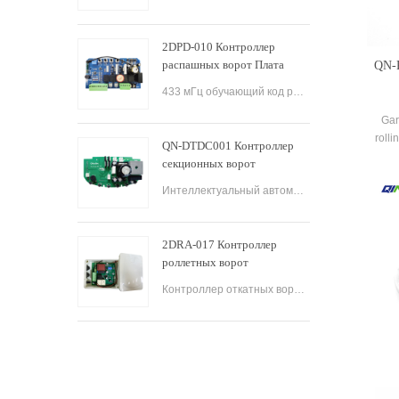
управления двигателем
распашных ворот
2DPD-010 Контроллер
распашных ворот Плата
QN-
управления распашными
433 мГц обучающий код распашная дверь беспроводной контроллер приемника автоматическая дверная система распашная дверная доска управления открывателем ворот
воротами с печатными
платами 220 В переменного
Gar
тока
roll
QN-DTDC001 Контроллер
секционных ворот
Промышленная плата
Интеллектуальный автоматический пульт дистанционного управления для гаражных рольставней Электрический двойной пульт управления распашной дверью Автоматический контроллер открывания секционных ворот.
управления открывателями
секционных ворот
2DRA-017 Контроллер
роллетных ворот
Промышленная дверь AC
Контроллер откатных ворот Индивидуальная плата управления печатной платой по конкурентоспособной цене для открывания мотора откатных ворот гаража.
Motor Rolling Gate Control
Board