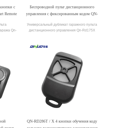
кнопки с
Беспроводной пульт дистанционного
rt Remote
управления с фиксированным кодом QN-
RD175X с 4 кнопками для ворот
льта
Универсальный дубликат гаражного пульта
гаража Qn-
дистанционного управления Qn-Rd175X
 лицу
Копирование лицом к лицу.
ной
QN-RD286T / X 4 кнопки обучения коду