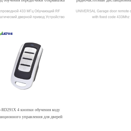
од обучения передатчики открывалка
радиочастотный дистанционн
и пульт дистанционного управления
дистанционного управлен
спроводной 433 МГц Обучающий RF
UNIVERSAL Garage door remote d
регулируемой/фиксированной 
атический дверной привод Устройство
with fixed code 433Mhz
открывания гаражных ворот Пульт
танционного управления Передатчик
иверсальный пульт дистанционного
авления для секционного гаража из
оцинкованной стали
-RD291X 4 кнопки обучения коду
анционного управления для дверей
рольставни