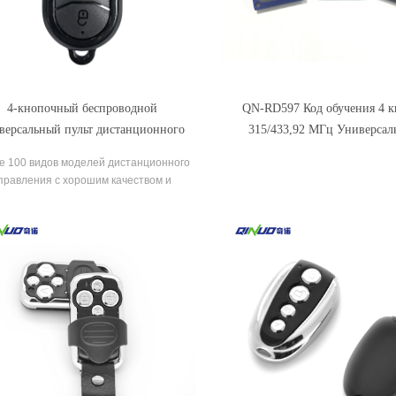
4-кнопочный беспроводной
QN-RD597 Код обучения 4 
версальный пульт дистанционного
315/433,92 МГц Универса
вления для гаражных ворот 433 МГц
радиочастотный беспроводно
е 100 видов моделей дистанционного
дистанционного управления
правления с хорошим качеством и
гаража
умной ценой, широко используются в
ажных воротах, раздвижных дверях,
омобильной сигнализации, бытовой
нике, дистанционном переключателе,
етодиодах и другом промышленном