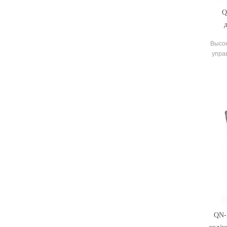
Q
гар
Высок
упра
QN-