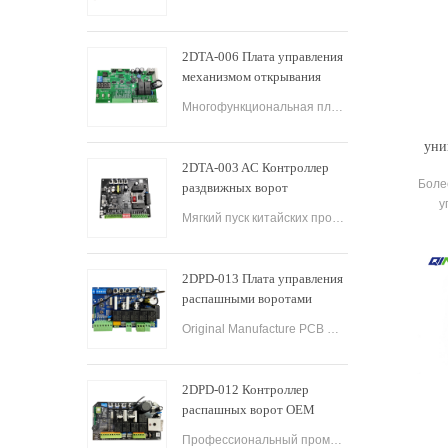
открывания разъездных
ворот
2DTA-006 Плата управления
механизмом открывания
раздвижных ворот
Многофункциональная плата управления устройством открывания раздвижных ворот с медленной остановкой Плата управления устройством открывания раздвижных ворот Плата управления печатной платой ворот для операторов раздвижных ворот.
Контроллер раздвижных
ворот
уни
2DTA-003 AC Контроллер
упра
Боле
раздвижных ворот
у
Автоматическая плата
Мягкий пуск китайских производителей
раз
управления раздвижными
гар
воротами для открывателя
авт
ворот
2DPD-013 Плата управления
тех
распашными воротами
св
промышленного
Original Manufacture PCB Control Board Smart Home Automation System AC24V Swing Gate Control Board for Automatic Swing Gate Opener
оборудования с плавным
пуском
2DPD-012 Контроллер
распашных ворот OEM
Панель управления Плата
Профессиональный промышленный контроллер распашных ворот PCBA Control Board Factory и Industrial Control Board OEM PCBA Service.