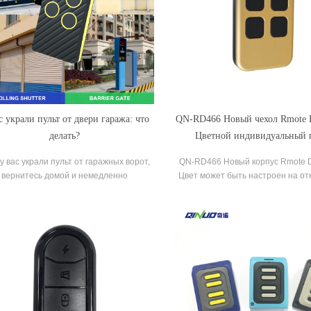
с украли пульт от двери гаража: что
QN-RD466 Новый чехол Rmote D
делать?
Цветной индивидуальный 
дистанционного управлени
у вас украли пульт от гаражных ворот,
QN-RD466 Новый корпус Rmote D
открывания гаражных во
вернитесь домой и немедленно
Цвет может быть настроен на о
рограммируйте все другие пульты. В
двери гаражных ворот.
висимости от модели открывателя,
орой вы владеете, вы можете нажать
 кнопку и стереть системную память.