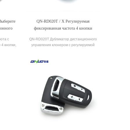
Выберите
QN-RD020T / X Регулируемая
ионного
фиксированная частота 4 кнопки
одом для
Дубликатор дистанционного управления
ота с
QN-RD020T Дубликатор дистанционного
дверью гаража
4 кнопки,
управления клонером с регулируемой
астотное
частотой лицом к лицу