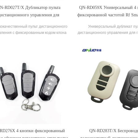
N-RD027T/X Дубликатор пульта
QN-RD059X Универсальный 4 
дистанционного управления для
фиксированной частотой Rf Sma
ажных ворот/ворот с регулируемой
Control
окачественный пульт дистанционного
Универсальный дубликат пу
фиксированной частотой и
вления с фиксированным кодом клона
дистанционного управления для 
фиксированным кодом
передатчика 868,3 МГц.
Rd059X Копирование лицом к
RD276X 4 кнопки фиксированный
QN-RD283T/X Беспровод