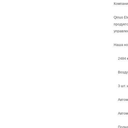
Компани
Qinuo E
продукт
управлен
Наша но
2484 к
Воздушн
3 шт. 
Автома
Автома
Полная 