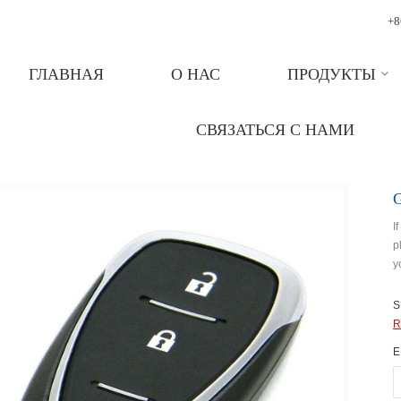
+8
ГЛАВНАЯ
О НАС
ПРОДУКТЫ
LET/BUICK/OPEL
СВЯЗАТЬСЯ С НАМИ
QN-RF697X 433MHz FCC ID HYQ4EA 3 Buttons Remote Car Key For 2018-2020 Chevrolet Traverse
I
p
y
S
R
E