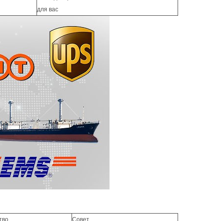
для вас
тво
Совет