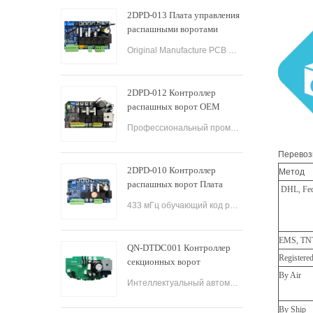
ворот
2DPD-013 Плата управления
распашными воротами
промышленного
Original Manufacture PCB Control Board Smart Home Automation System AC24V Swing Gate Control Board for Automatic Swing Gate Opener
оборудования с плавным
пуском
2DPD-012 Контроллер
распашных ворот OEM
Панель управления Плата
Профессиональный промышленный контроллер распашных ворот PCBA Control Board Factory и Industrial Control Board OEM PCBA Service.
управления двигателем
распашных ворот
Перевоз
2DPD-010 Контроллер
Метод
распашных ворот Плата
DHL, Fed
управления распашными
433 мГц обучающий код распашная дверь беспроводной контроллер приемника автоматическая дверная система распашная дверная доска управления открывателем ворот
воротами с печатными
платами 220 В переменного
тока
EMS, TN
QN-DTDC001 Контроллер
Registere
секционных ворот
By Air
Промышленная плата
Интеллектуальный автоматический пульт дистанционного управления для гаражных рольставней Электрический двойной пульт управления распашной дверью Автоматический контроллер открывания секционных ворот.
управления открывателями
секционных ворот
By Ship