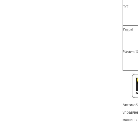
T/T
Paypal
Western U
Автомоб
управле
машины, 