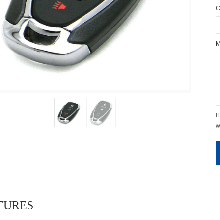
C
M
I
w
ATURES