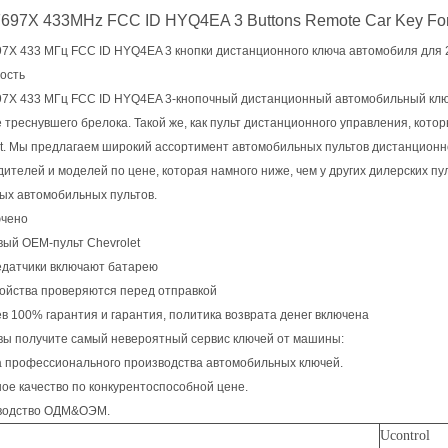
97X 433MHz FCC ID HYQ4EA 3 Buttons Remote Car Key For 
7X 433 МГц FCC ID HYQ4EA 3 кнопки дистанционного ключа автомобиля для 20
ость
7X 433 МГц FCC ID HYQ4EA 3-кнопочный дистанционный автомобильный ключ д
треснувшего брелока. Такой же, как пульт дистанционного управления, кот
et. Мы предлагаем широкий ассортимент автомобильных пультов дистанционн
ителей и моделей по цене, которая намного ниже, чем у других дилерских пул
ых автомобильных пультов.
ючено
вый OEM-пульт Chevrolet
едатчики включают батарею
ройства проверяются перед отправкой
в 100% гарантия и гарантия, политика возврата денег включена
 вы получите самый невероятный сервис ключей от машины:
да профессионального производства автомобильных ключей.
ое качество по конкурентоспособной цене.
водство ОДМ&ОЭМ.
Ucontrol