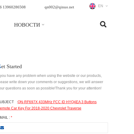
EN
6 13960286508
qn002@qinuo.net
НОВОСТИ
Get Started
f you have any problem when using the website or our products,
lease write down your comments or suggestions, we will answer
our questions as soon as possible!Thank you for your attention!
UBJECT
:
QN-RF697X 433MHz FCC ID HYQ4EA 3 Buttons
emote Car Key For 2018-2020 Chevrolet Traverse
MAIL :
*