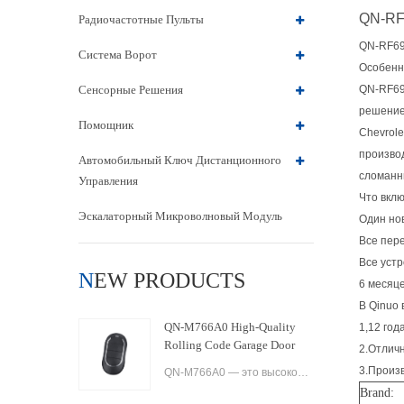
QN-RF6
Радиочастотные Пульты
QN-RF69
Система Ворот
Особенн
Сенсорные Решения
QN-RF69
решение 
Помощник
Chevrol
производ
Автомобильный Ключ Дистанционного
сломанн
Управления
Что вкл
Эскалаторный Микроволновый Модуль
Один но
Все пер
Все уст
NEW PRODUCTS
6 месяце
В Qinuo
QN-M766A0 High-Quality
1,12 го
Rolling Code Garage Door
2.Отличн
Remote Control
3.Произ
QN-M766A0 — это высококачественный пульт дистанционного управления гаражными воротами с плавающим кодом, разработанный для простоты использования и удобства. Он оснащен передовой технологией, обеспечивающей максимальную безопасность и надежность, а также
Brand: