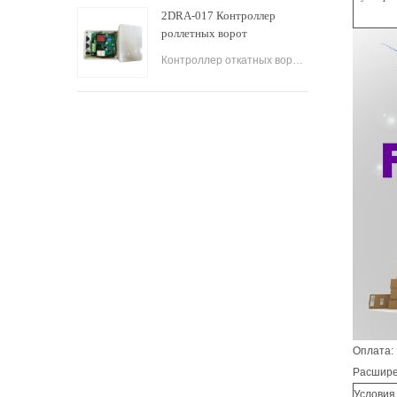
2DRA-017 Контроллер
роллетных ворот
Промышленная дверь AC
Контроллер откатных ворот Индивидуальная плата управления печатной платой по конкурентоспособной цене для открывания мотора откатных ворот гаража.
Motor Rolling Gate Control
Board
Оплата:
Расширен
Условия