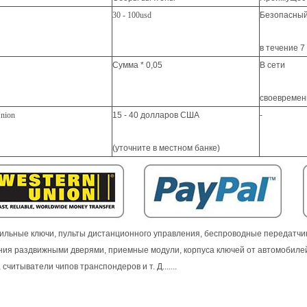
30 - 100usd
Безопасны
в течение 7
Сумма * 0,05
В сети
своевреме
nion
15 - 40 долларов США
-
(уточните в местном банке)
ильные ключи, пульты дистанционного управления, беспроводные передатчик
ния раздвижными дверями, приемные модули, корпуса ключей от автомобиле
считыватели чипов транспондеров и т. Д.......