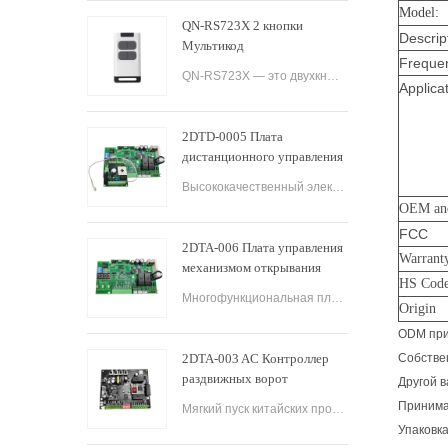
Model:
QN-RS723X 2 кнопки
Descrip
Мультикод
Freque
QN-RS723X — это двухкнопочный пульт дистанционного управления, предназначенный для использования с автоматическими гаражными воротами и воротами. Он предлагает ряд функций, которые делают его универсальным и надежным вариантом для управления несколькими у
Applicat
2DTD-0005 Плата
дистанционного управления
для автоматического
Высококачественный электрический контроллер для раздвижных ворот AC200-260V 50/60 Гц Плата управления приводом для раздвижных ворот Контроллер для раздвижных ворот.
открывания разъездных
OEM a
ворот
FCC
2DTA-006 Плата управления
Warrant
механизмом открывания
HS Cod
раздвижных ворот
Многофункциональная плата управления устройством открывания раздвижных ворот с медленной остановкой Плата управления устройством открывания раздвижных ворот Плата управления печатной платой ворот для операторов раздвижных ворот.
Контроллер раздвижных
Origin
ворот
ODM при
2DTA-003 AC Контроллер
Собствен
раздвижных ворот
Другой 
Автоматическая плата
Принимаю
Мягкий пуск китайских производителей
управления раздвижными
Упаковка
воротами для открывателя