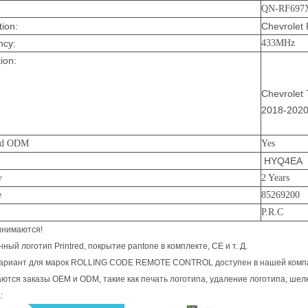
QN-RF69
tion:
Chevrolet
ncy:
433MHz
ion:
Chevrolet 
2018-202
nd ODM
Yes
HYQ4EA
y
2 Years
e
85269200
P.R.C
нимаются!
ный логотип Printred, покрытие pantone в комплекте, CE и т. Д.
вариант для марок ROLLING CODE REMOTE CONTROL доступен в нашей комп
тся заказы OEM и ODM, такие как печать логотипа, удаление логотипа, шелк
: