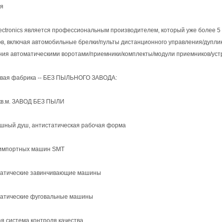
я
lectronics является профессиональным производителем, который уже более 5
ов, включая автомобильные брелки/пульты дистанционного управления/дупли
ия автоматическими воротами/приемники/комплекты/модули приемников/устрой
вая фабрика -- БЕЗ ПЫЛЬНОГО ЗАВОДА:
в.м. ЗАВОД БЕЗ ПЫЛИ
ый душ, антистатическая рабочая форма
импортных машин SMT
тические завинчивающие машины
тические фуговальные машины
система контроля качества