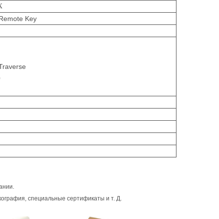
7X
 Remote Key
Traverse
0
ании.
ография, специальные сертификаты и т. Д.