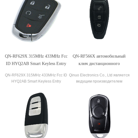
QN-RF629X 315MHz 433MHz Fcc
QN-RF566X автомобильный
ID HYQ2AB Smart Keyless Entry
ключ дистанционного
Remote For Cadillac XT5 XT4
управления дистанционный
QN-RF629X 315MHz 433MHz Fcc ID
Qinuo Electronics Co., Ltd является
CT6 After 2015
передатчик Ford Kuga 2015-2018
HYQ2AB Smart Keyless Entry
ведущим производителем
кнопка универсальный
Remote for Cadillac XT5 XT4 CT6
радиоуправления в Китае.
автомобильный ключ 433 МГц
After 2015
Оснащен профессиональным R