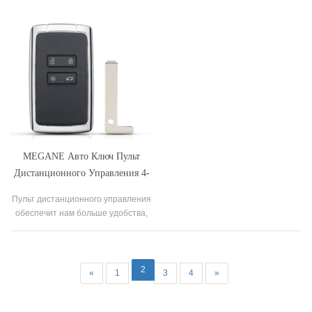
автомобильного пульта
автомобильных ключей Nissan, мы
дистанционного управления,
поставляем ключ дистанционного
многочастотного контроллера,
управления для продажи.
пульта дистанционного
управления передатчиком и так
далее.
MEGANE Авто Ключ Пульт
Дистанционного Управления 4-
TALISMANESPACE
Пульт дистанционного управления
обеспечит нам больше удобства,
он широко использовался для
шлагбаума, ворот и гаражных
ворот. Усилиями инженеров,
функция вариативна, можно
2
«
1
3
4
»
нормально открыть/закрыть дверь
как оригинал, или можно создать
новый пульт